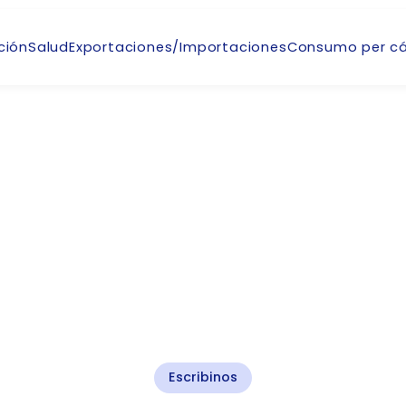
ción
Salud
Exportaciones/Importaciones
Consumo per cá
Contacto
Escribinos